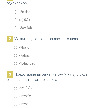
одночленом
-2a·4ab
a·(-0,3)
-2a+4ab
2
Укажите одночлен стандартного вида
2
-7ba
c
-7abac
-1,4ab·5ac
2
3
Представьте выражение 3xy·(-4xy
z) в виде
одночлена стандартного вида
2
3
-12x
y
z
2
-12xy
z
-12xy