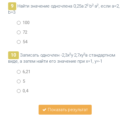
2
2
2
9
Найти значение одночлена 0,25a·2
·b
·a
, если а=2,
b=3
100
72
54
2
2
10
Записать одночлен -2,3x
y·2,7xy
в стандартном
виде, а затем найти его значение при х=1, у=-1
6,21
5
0,4
Показать результат