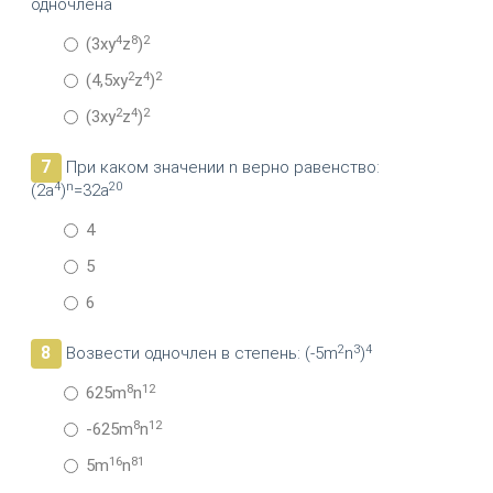
одночлена
4
8
2
(3xy
z
)
2
4
2
(4,5xy
z
)
2
4
2
(3xy
z
)
7
При каком значении n верно равенство:
4
n
20
(2a
)
=32a
4
5
6
2
3
4
8
Возвести одночлен в степень: (-5m
n
)
8
12
625m
n
8
12
-625m
n
16
81
5m
n