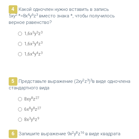
4
Какой одночлен нужно вставить в запись
2
4
6
3
5xy
·*=8x
y
z
вместо знака *, чтобы получилось
верное равенство?
3
3
3
1,6x
y
z
3
4
3
1,6x
y
z
4
4
3
1,6x
y
z
2
3
3
5
Представьте выражение (2xy
z
)
в виде одночлена
стандартного вида
8
27
8xy
z
8
8
27
6x
y
z
3
6
9
8x
y
z
2
8
16
6
Запишите выражение 9x
y
z
в виде квадрата