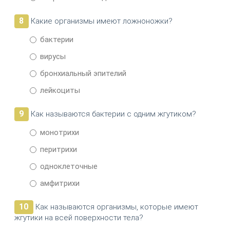
8
Какие организмы имеют ложноножки?
бактерии
вирусы
бронхиальный эпителий
лейкоциты
9
Как называются бактерии с одним жгутиком?
монотрихи
перитрихи
одноклеточные
амфитрихи
10
Как называются организмы, которые имеют
жгутики на всей поверхности тела?