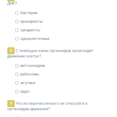
ДНК?
бактерии
прокариоты
эукариоты
одноклеточные
2
С помощью каких органоидов происходит
движение клеток?
митохондрии
рибосомы
жгутики
ядро
3
Что из перечисленного не относится к
органоидам движения?