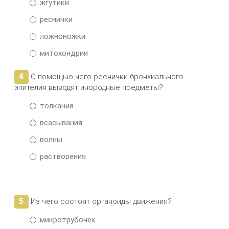
жгутики
реснички
ложноножки
митохондрии
4
С помощью чего реснички бронхиального
эпителия выводят инородные предметы?
толкания
всасывания
волны
растворения
5
Из чего состоят органоиды движения?
микротрубочек