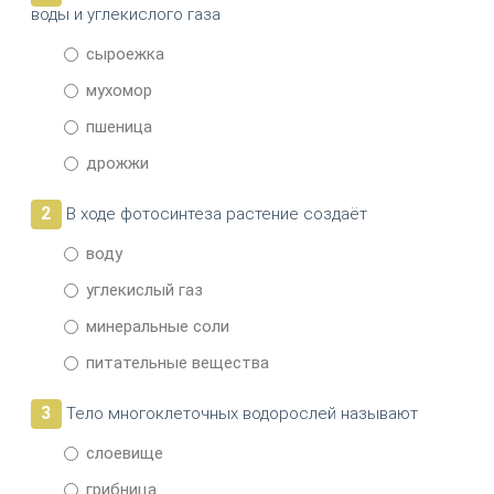
воды и угле­кислого газа
сыроежка
мухомор
пшеница
дрожжи
2
В ходе фотосинтеза растение создаёт
воду
углекислый газ
минеральные соли
питательные вещества
3
Тело многоклеточных водорослей называют
слоевище
грибница