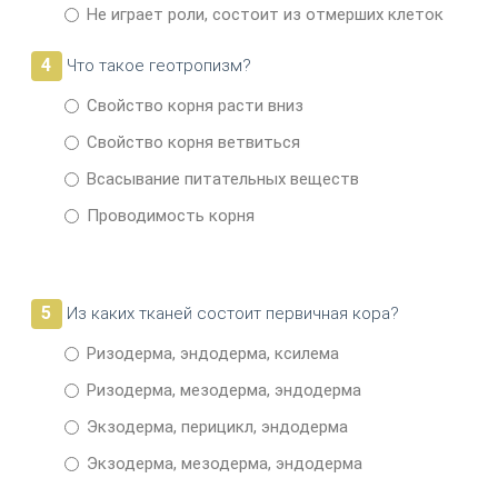
Не играет роли, состоит из отмерших клеток
4
Что такое геотропизм?
Свойство корня расти вниз
Свойство корня ветвиться
Всасывание питательных веществ
Проводимость корня
5
Из каких тканей состоит первичная кора?
Ризодерма, эндодерма, ксилема
Ризодерма, мезодерма, эндодерма
Экзодерма, перицикл, эндодерма
Экзодерма, мезодерма, эндодерма