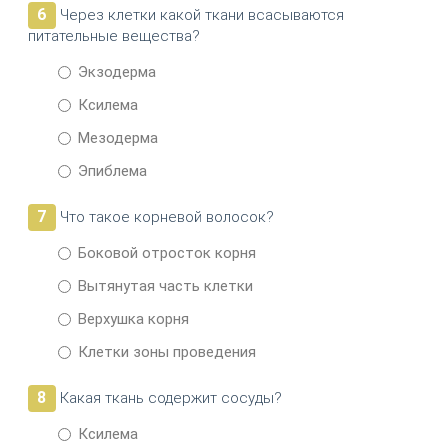
6
Через клетки какой ткани всасываются
питательные вещества?
Экзодерма
Ксилема
Мезодерма
Эпиблема
7
Что такое корневой волосок?
Боковой отросток корня
Вытянутая часть клетки
Верхушка корня
Клетки зоны проведения
8
Какая ткань содержит сосуды?
Ксилема