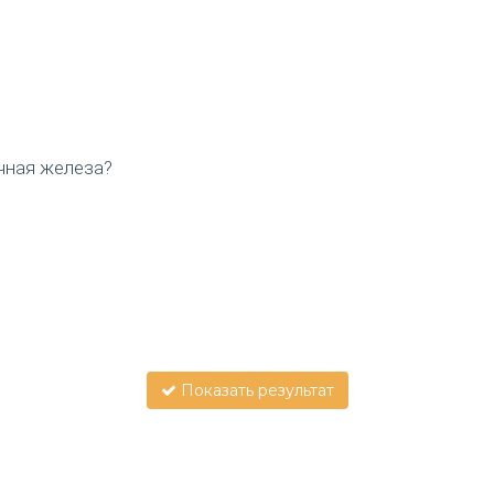
чная железа?
Показать результат