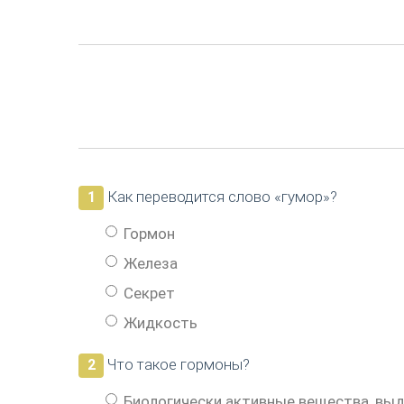
Как переводится слово «гумор»?
1
Гормон
Железа
Секрет
Жидкость
Что такое гормоны?
2
Биологически активные вещества, выд