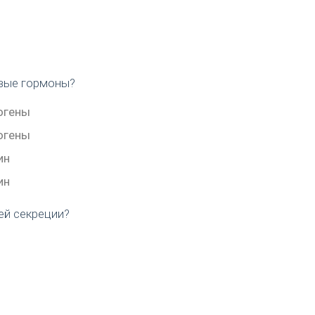
вые гормоны?
огены
огены
ин
ин
ей секреции?