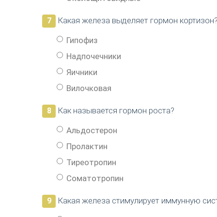
Какая железа выделяет гормон кортизон
7
Гипофиз
Надпочечники
Яичники
Вилочковая
Как называется гормон роста?
8
Альдостерон
Пролактин
Тиреотропин
Соматотропин
Какая железа стимулирует иммунную сис
9