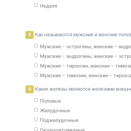
Неделя
Как называются мужские и женские поло
5
Мужские – эстрогены, женские – андр
Мужские – андрогены, женские – эстр
Мужские – тироксин, женские – тимоз
Мужские – тимозин, женские – тирокс
Какие железы являются железами внешн
6
Половые
Желудочные
Поджелудочные
Околощитовидные