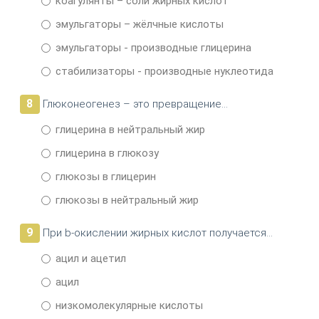
коагулянты – соли жирных кислот
эмульгаторы – жёлчные кислоты
эмульгаторы - производные глицерина
стабилизаторы - производные нуклеотида
8
Глюконеогенез – это превращение…
глицерина в нейтральный жир
глицерина в глюкозу
глюкозы в глицерин
глюкозы в нейтральный жир
9
При b-окислении жирных кислот получается…
ацил и ацетил
ацил
низкомолекулярные кислоты