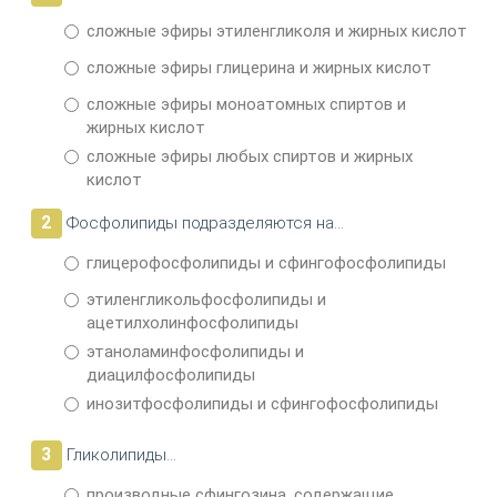
сложные эфиры этиленгликоля и жирных кислот
сложные эфиры глицерина и жирных кислот
сложные эфиры моноатомных спиртов и
жирных кислот
сложные эфиры любых спиртов и жирных
кислот
2
Фосфолипиды подразделяются на…
глицерофосфолипиды и сфингофосфолипиды
этиленгликольфосфолипиды и
ацетилхолинфосфолипиды
этаноламинфосфолипиды и
диацилфосфолипиды
инозитфосфолипиды и сфингофосфолипиды
3
Гликолипиды…
производные сфингозина, содержащие