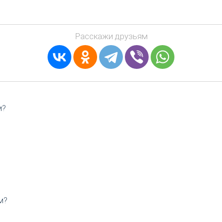
Расскажи друзьям
м?
м?