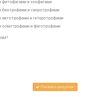
я фитофагами и зоофагами
я биотрофами и сапротрофами
я автотрофами и гетеротрофами
я осмотрофами и фаготрофами
фам?
Показать результат