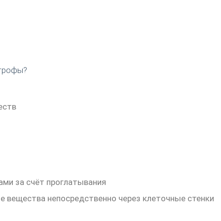
отрофы?
еств
ами за счёт проглатывания
е вещества непосредственно через клеточные стенки