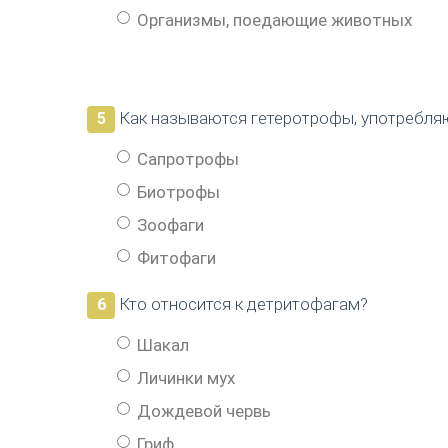
Организмы, поедающие животных
Как называются гетеротрофы, употребл
5
Сапротрофы
Биотрофы
Зоофаги
Фитофаги
Кто относится к детритофагам?
6
Шакал
Личинки мух
Дождевой червь
Гриф