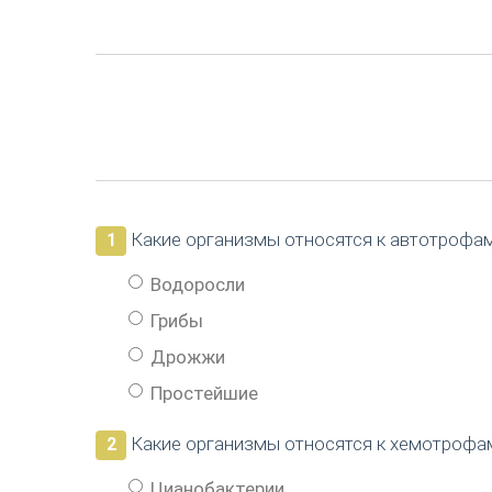
Какие организмы относятся к автотрофа
1
Водоросли
Грибы
Дрожжи
Простейшие
Какие организмы относятся к хемотрофа
2
Цианобактерии