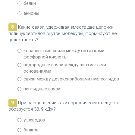
белки
анионы
8
Какие связи, удерживая вместе две цепочки
полинуклеотидов внутри молекулы, формируют ее
целостность?
ковалентные связи между остатками
фосфорной кислоты
водородные связи между азотистыми
основаниями
связи между дезоксирибозами нуклеотидов
пептидные связи
9
При расщеплении каких органических веществ
образуется 38, 9 кДж?
углеводов
белков