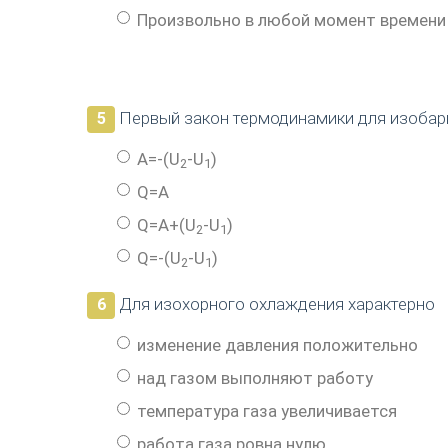
Произвольно в любой момент времени
Первый закон термодинамики для изобар
5
A=-(U
-U
)
2
1
Q=A
Q=A+(U
-U
)
2
1
Q=-(U
-U
)
2
1
Для изохорного охлаждения характерно
6
изменение давления положительно
над газом выполняют работу
температура газа увеличивается
работа газа ровна нулю