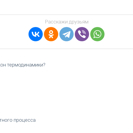
Расскажи друзьям
кон термодинамики?
тного процесса