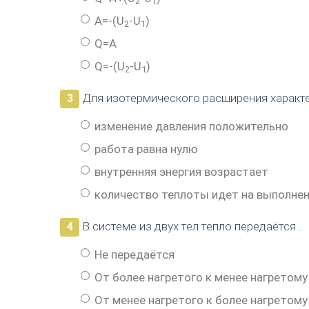
2
1
A=-(U
-U
)
2
1
Q=A
Q=-(U
-U
)
2
1
Для изотермического расширения характ
3
изменение давления положительно
работа равна нулю
внутренняя энергия возрастает
количество теплоты идет на выполне
В системе из двух тел тепло передаётся…
4
Не передаётся
От более нагретого к менее нагретому
От менее нагретого к более нагретому