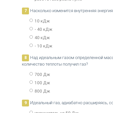
Насколько изменится внутренняя энергия 
7
10 кДж
- 40 кДж
40 кДж
- 10 кДж
Над идеальным газом определенной массы
8
количество теплоты получил газ?
700 Дж
100 Дж
800 Дж
Идеальный газ, адиабатно расширяясь, со
9
уменшилась на 50 Дж