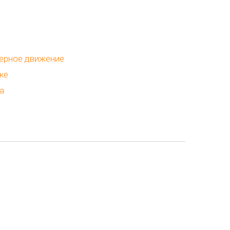
ерное движение
ке
а