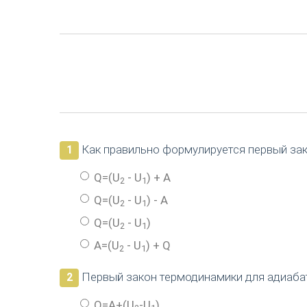
Как правильно формулируется первый за
1
Q=(U
- U
) + A
2
1
Q=(U
- U
) - A
2
1
Q=(U
- U
)
2
1
A=(U
- U
) + Q
2
1
Первый закон термодинамики для адиаба
2
Q=A+(U
-U
)