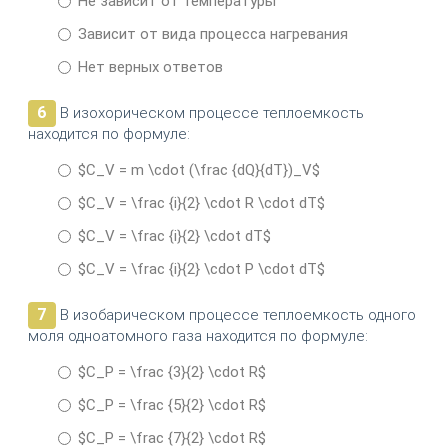
Не зависит от температуры
Зависит от вида процесса нагревания
Нет верных ответов
6
В изохорическом процессе теплоемкость
находится по формуле:
$C_V = m \cdot (\frac {dQ}{dT})_V$
$C_V = \frac {i}{2} \cdot R \cdot dT$
$C_V = \frac {i}{2} \cdot dT$
$C_V = \frac {i}{2} \cdot P \cdot dT$
7
В изобарическом процессе теплоемкость одного
моля одноатомного газа находится по формуле:
$C_P = \frac {3}{2} \cdot R$
$C_P = \frac {5}{2} \cdot R$
$C_P = \frac {7}{2} \cdot R$