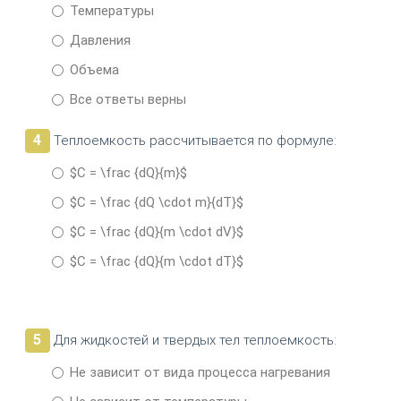
Температуры
Давления
Объема
Все ответы верны
4
Теплоемкость рассчитывается по формуле:
$C = \frac {dQ}{m}$
$C = \frac {dQ \cdot m}{dT}$
$C = \frac {dQ}{m \cdot dV}$
$C = \frac {dQ}{m \cdot dT}$
5
Для жидкостей и твердых тел теплоемкость:
Не зависит от вида процесса нагревания