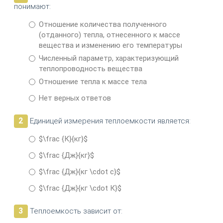
понимают:
Отношение количества полученного
(отданного) тепла, отнесенного к массе
вещества и изменению его температуры
Численный параметр, характеризующий
теплопроводность вещества
Отношение тепла к массе тела
Нет верных ответов
2
Единицей измерения теплоемкости является:
$\frac {К}{кг}$
$\frac {Дж}{кг}$
$\frac {Дж}{кг \cdot с}$
$\frac {Дж}{кг \cdot К}$
3
Теплоемкость зависит от: