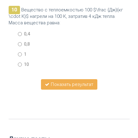
10
Вещество с теплоемкостью 100 $\frac {Дж}{кг
\cdot К}$ нагрели на 100 К, затратив 4 кДж тепла.
Масса вещества равна:
0,4
0,8
1
10
Показать результат