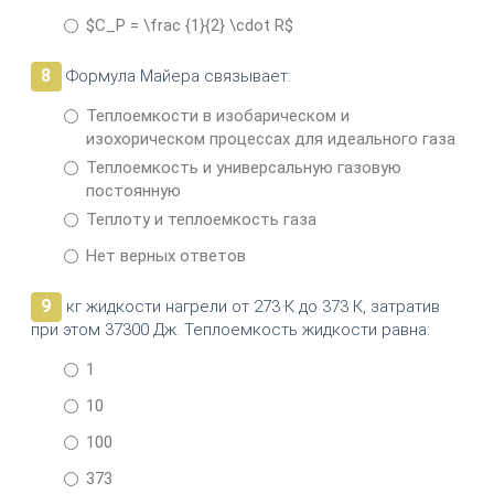
$C_P = \frac {1}{2} \cdot R$
8
Формула Майера связывает:
Теплоемкости в изобарическом и
изохорическом процессах для идеального газа
Теплоемкость и универсальную газовую
постоянную
Теплоту и теплоемкость газа
Нет верных ответов
9
кг жидкости нагрели от 273 К до 373 К, затратив
при этом 37300 Дж. Теплоемкость жидкости равна:
1
10
100
373