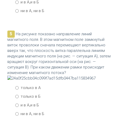
и в А,и в Б
ни в А, ни в Б
5
На рисунке показано направление линий
магнитного поля. В этом магнитном поле замкнутый
виток проволоки сначала перемещают вертикально
вверх так, что плоскость витка параллельна линиям
индукции магнитного поля (на рис. — ситуация А), затем
вращают вокруг горизонтальной оси (на рис. —
ситуация В). При каком движении рамки происходит
изменение магнитного потока?
только в А
только в Б
и в А,и в Б
ни в А, ни в Б