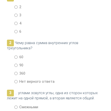
2
3
4
6
2
Чему равна сумма внутренних углов
треугольника?
60
90
360
Нет верного ответа
3
… углами зовутся углы, одна из сторон которых
лежит на одной прямой, а вторая является общей.
Смежными