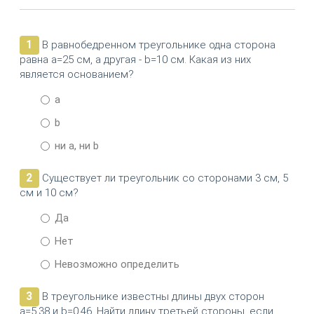
1
В равнобедренном треугольнике одна сторона
равна a=25 см, а другая - b=10 см. Какая из них
является основанием?
a
b
ни a, ни b
2
Существует ли треугольник со сторонами 3 см, 5
см и 10 см?
Да
Нет
Невозможно определить
3
В треугольнике известны длины двух сторон
a=5,38 и b=0,46. Найти длину третьей стороны, если