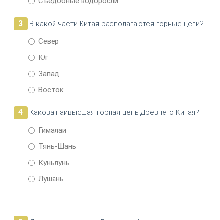
Съедобные водоросли
3
В какой части Китая располагаются горные цепи?
Север
Юг
Запад
Восток
4
Какова наивысшая горная цепь Древнего Китая?
Гималаи
Тянь-Шань
Куньлунь
Лушань