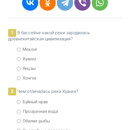
1
В бассейне какой реки зародилась
древнекитайская цивилизация?
Меконг
Хуанхэ
Янцзы
Хонгха
2
Чем отличалась река Хуанхэ?
Буйный нрав
Прозрачная вода
Обилие рыбы