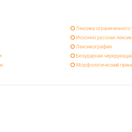
Лексика ограниченного
Исконно русская лексик
Лексикография
и
Безударная чередующая
и
Морфологический принц