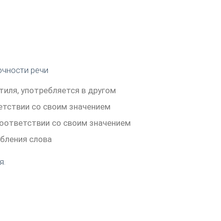
очности речи
тиля, употребляется в другом
етствии со своим значением
соответствии со своим значением
бления слова
я.