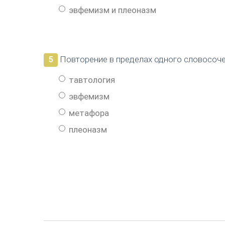
эвфемизм и плеоназм
Повторение в пределах одного словосочет
5
тавтология
эвфемизм
метафора
плеоназм