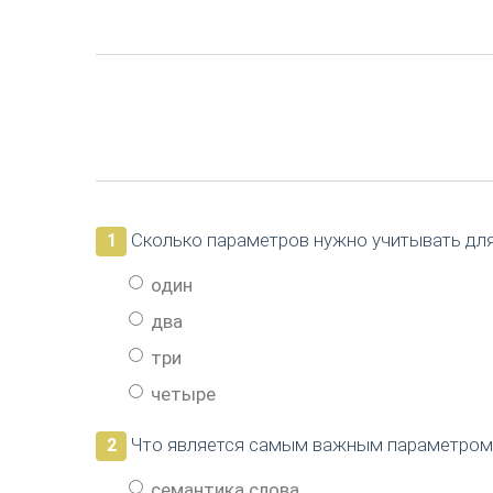
Сколько параметров нужно учитывать для
1
один
два
три
четыре
Что является самым важным параметром 
2
семантика слова