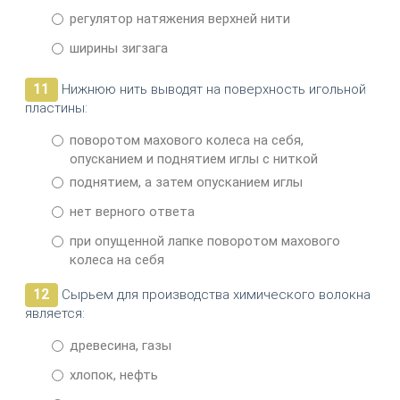
регулятор натяжения верхней нити
ширины зигзага
11
Нижнюю нить выводят на поверхность игольной
пластины:
поворотом махового колеса на себя,
опусканием и поднятием иглы с ниткой
поднятием, а затем опусканием иглы
нет верного ответа
при опущенной лапке поворотом махового
колеса на себя
12
Сырьем для производства химического волокна
является:
древесина, газы
хлопок, нефть