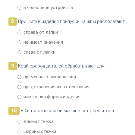
в челночное устройств
8
При шитье изделия припуски на швы располагают:
справа от лапки
не имеет значения
слева от лапки
9
Край срезов деталей обрабатывают для:
временного закрепления
предохранения их от осыпания
изменения формы изделия
10
В бытовой швейной машине нет регулятора:
длины стежка
ширины стежка