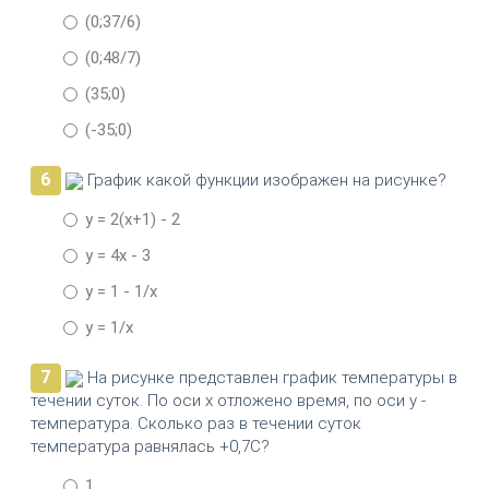
(0;37/6)
(0;48/7)
(35;0)
(-35;0)
6
График какой функции изображен на рисунке?
у = 2(x+1) - 2
y = 4x - 3
y = 1 - 1/x
y = 1/x
7
На рисунке представлен график температуры в
течении суток. По оси х отложено время, по оси у -
температура. Сколько раз в течении суток
температура равнялась +0,7С?
1