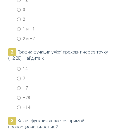
−2
0
2
1 и −1
2 и −2
2
2
График функции y=kx
проходит через точку
(−2;28). Найдите k
14
7
−7
−28
−14
3
Какая функция является прямой
пропорциональностью?