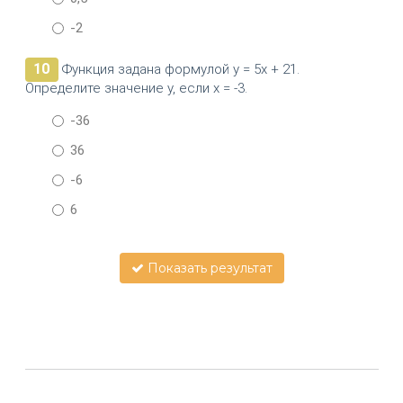
-2
10
Функция задана формулой у = 5х + 21.
Определите значение у, если х = -3.
-36
36
-6
6
Показать результат