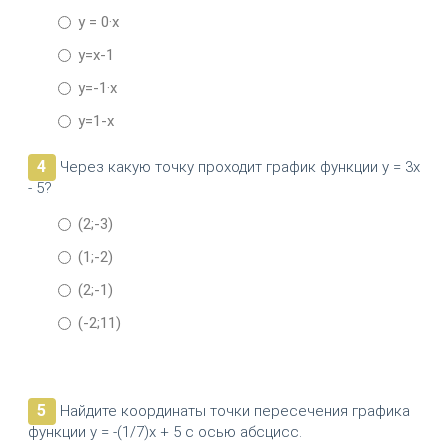
у = 0·х
y=x-1
y=-1·x
y=1-x
4
Через какую точку проходит график функции у = 3х
- 5?
(2;-3)
(1;-2)
(2;-1)
(-2;11)
5
Найдите координаты точки пересечения графика
функции у = -(1/7)х + 5 с осью абсцисс.