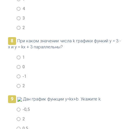
4
3
2
8
При каком значении числа k графики функий у = 3 -
х и у = kх + 3 параллельны?
1
0
-1
2
9
Дан график функции y=kx+b. Укажите k.
-0,5
2
0,5