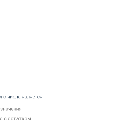
го числа является …
 значения
ло с остатком