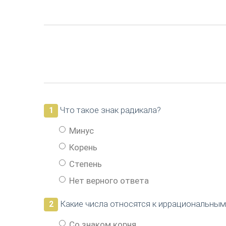
Что такое знак радикала?
1
Минус
Корень
Степень
Нет верного ответа
Какие числа относятся к иррациональным
2
Со знаком корня