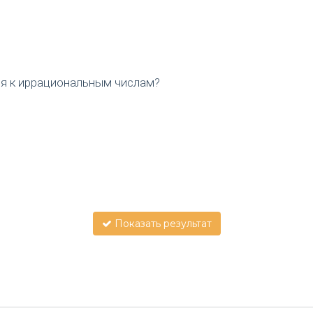
ся к иррациональным числам?
Показать результат