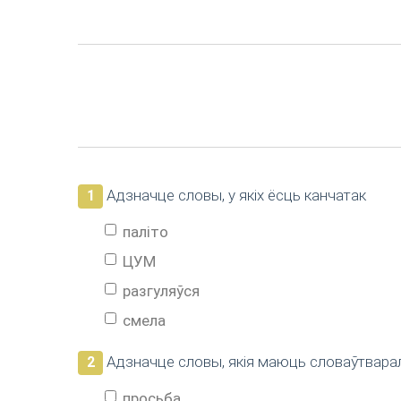
Адзначце словы, у якіх ёсць канчатак
1
паліто
ЦУМ
разгуляўся
смела
Адзначце словы, якія маюць словаўтвара
2
просьба