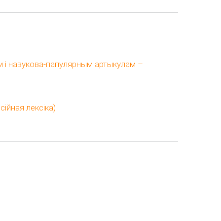
 і навукова-папулярным артыкулам –
ійная лексіка)