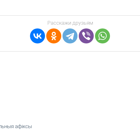
Расскажи друзьям
льныя афіксы