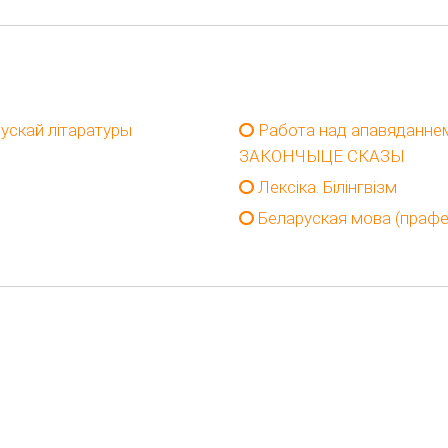
ускай літаратуры
Работа над апавяданнем
ЗАКОНЧЫЦЕ СКАЗЫ
Лексіка. Білінгвізм
Беларуская мова (прафес