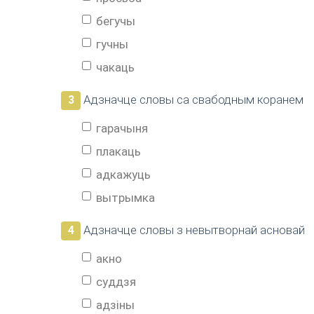
бегучы
гучны
чакаць
Адзначце словы са свабодным коранем
3
гарачыня
плакаць
адкажуць
вытрымка
Адзначце словы з невытворнай асновай
4
акно
суддзя
адзіны