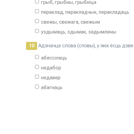
грыб, грыбны, грыбніца
пераклад, перакладчык, перакладаць
свежы, свежага, свежым
уздымаць, здымак, задымлены
Адзначце слова (словы), у якіх ёсць дзве
10
абяссілець
недабор
недавер
абагнаць