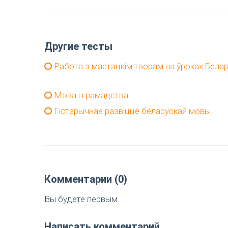
Другие тесты
Работа з мастацкім творам на ўроках Белар
Мова і грамадства
Гістарычнае развіццё беларускай мовы
Комментарии (0)
Вы будете первым.
Написать комментарий