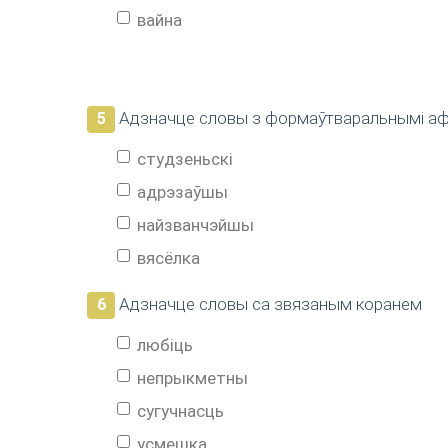
вайна
Адзначце словы з формаўтваральнымі аф
5
студзеньскі
адрэзаўшы
найзванчэйшы
вясёлка
Адзначце словы са звязаным коранем
6
любіць
непрыкметны
сугучнасць
усмешка