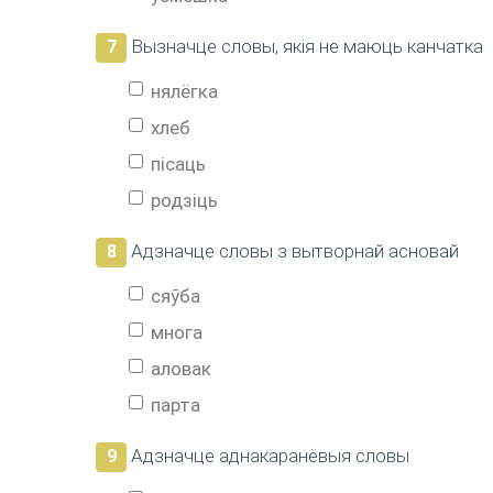
Вызначце словы, якія не маюць канчатка
7
нялёгка
хлеб
пісаць
родзіць
Адзначце словы з вытворнай асновай
8
сяўба
многа
аловак
парта
Адзначце аднакаранёвыя словы
9