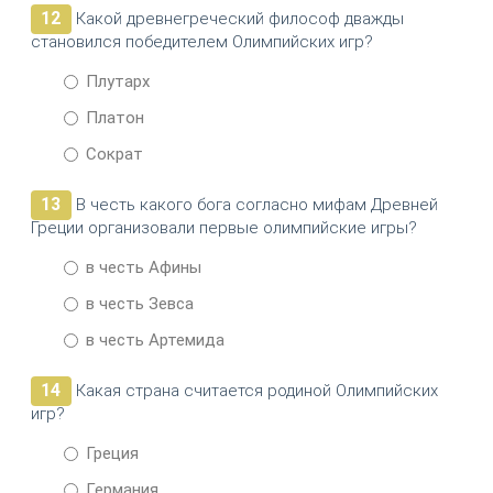
12
Какой древнегреческий философ дважды
становился победителем Олимпийских игр?
Плутарх
Платон
Сократ
13
В честь какого бога согласно мифам Древней
Греции организовали первые олимпийские игры?
в честь Афины
в честь Зевса
в честь Артемида
14
Какая страна считается родиной Олимпийских
игр?
Греция
Германия