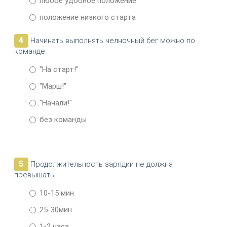
любое удобное положение
положение низкого старта
4
Начинать выполнять челночный бег можно по
команде:
"На старт!"
"Марш!"
"Начали!"
без команды
5
Продолжительность зарядки не должна
превышать:
10-15 мин
25-30мин
1-2 часа