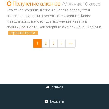
Получение алканов
///
Химия. 10 класс
Что такое крекинг. Какие вещества образуются
вместе с алканами в результате крекинга. Какие
методы используются для получения метана в
промышленности. Как впервые был применён крекинг.
пройти тест
1
2
3
>
>>
Главная
Предметы