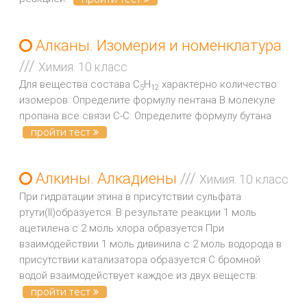
Алканы. Изомерия и номенклатура
///
Химия. 10 класс
Для вещества состава С
Н
характерно количество
5
12
изомеров: Определите формулу пентана В молекуле
пропана все связи С-С: Определите формулу бутана
пройти тест
Алкины. Алкадиены
///
Химия. 10 класс
При гидратации этина в присутствии сульфата
ртути(II)образуется: В результате реакции 1 моль
ацетилена с 2 моль хлора образуется При
взаимодействии 1 моль дивинила с 2 моль водорода в
присутствии катализатора образуется С бромной
водой взаимодействует каждое из двух веществ:
пройти тест