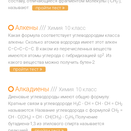
составу, отличающиеся фрагментом молекулы (-СН
-),
2
называют:
пройти тест
Алкены
///
Химия. 10 класс
Какая формула соответствует углеводородам класса
алкены. Сколько атомов водорода имеет этот алкен
С–С=С–С–С. В каком из перечисленных веществ
2
имеются атомы углерода с гибридизацией sp
. Из
какого вещества можно получить бутен-2.
пройти тест
Алкадиены
///
Химия. 10 класс
Диеновые углеводороды имеют общую формулу:
Кратные связи в углеводороде H
C - CH = CH - CH = CH
3
2
называются: Название углеводорода с формулой CH
=
2
CH - C(CH
) = CH - CH(CH
) - C
H
Получение
3
3
2
5
бутадиена-1,3 из этилового спирта называется
реакцией:
пройти тест