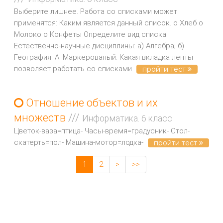
Выберите лишнее. Работа со списками может
применятся: Каким является данный список. o Хлеб o
Молоко o Конфеты Определите вид списка.
Естественно-научные дисциплины: a) Алгебра; б)
География. A. Маркерованый. Какая вкладка ленты
позволяет работать со списками
пройти тест
Отношение объектов и их
множеств
///
Информатика. 6 класс
Цветок-ваза=птица- Часы-время=градусник- Стол-
скатерть=пол- Машина-мотор=лодка-
пройти тест
1
2
>
>>