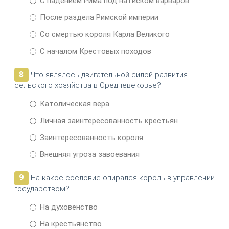
С падением Рима под натиском варваров
После раздела Римской империи
Со смертью короля Карла Великого
С началом Крестовых походов
8
Что являлось двигательной силой развития
сельского хозяйства в Средневековье?
Католическая вера
Личная заинтересованность крестьян
Заинтересованность короля
Внешняя угроза завоевания
9
На какое сословие опирался король в управлении
государством?
На духовенство
На крестьянство