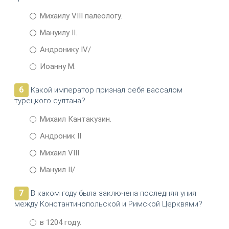
Михаилу VIII палеологу.
Мануилу II.
Андронику IV/
Иоанну М.
6
Какой император признал себя вассалом
турецкого султана?
Михаил Кантакузин.
Андроник II
Михаил VIII
Мануил II/
7
В каком году была заключена последняя уния
между Константинопольской и Римской Церквями?
в 1204 году.