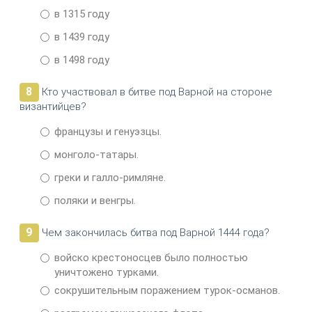
в 1315 году
в 1439 году
в 1498 году
8
Кто участвовал в битве под Варной на стороне
византийцев?
французы и генуэзцы.
монголо-татары.
греки и галло-римляне.
поляки и венгры.
9
Чем закончилась битва под Варной 1444 года?
войско крестоносцев было полностью
уничтожено турками.
сокрушительным поражением турок-османов.