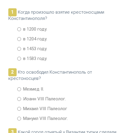
1
Когда произошло взятие крестоносцами
Константинополя?
в 1200 году.
в 1204 году.
в 1453 году.
в 1583 году.
2
Кто освободил Константинополь от
крестоносцев?
Мехмед II.
Иоанн VIII Палеолог.
Михаил VIII Палеолог
Мануил VIII Палеолог.
3
Какой город отнятый у Византии турки сделали