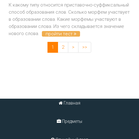
К какому типу относится приставочно-суффиксальный
способ образования слов. Сколько морфем участвует
в образовании слова. Какие морфемы участвуют в
образовании слова. Из чего складывается значение
нового слова.
пройти тест
1
2
>
>>
Главная
Предметы