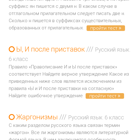
суффикс ян пишется с двумя н. В каком случае в
отглагольном прилагательном следует писать две н.
Сколько н пишется в суффиксах существительных,
образованных от прилагательных.
пройти тест
Ы, И после приставок
///
Русский язык.
6 класс
Правило «Правописание И и Ы после приставок»
соответствует Найдите верное утверждение Какое из
приведенных ниже слов является исключением из
правила «Ы и И после приставки на согласную»
Найдите ошибочное утверждение
пройти тест
Жаргонизмы
///
Русский язык. 6 класс
С каким разделом русского языка связан термин
«жаргон». Все ли жаргонизмы являются литературной
формой языка. В чем заключается особенность