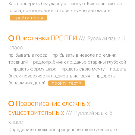
Как проверить безударную гласную. Как называются
слова, правописание которых нужно запомнить.
пройти тест
Приставки ПРЕ ПРИ
///
Русский язык. 6
класс
пр_бывать в город – пр_бывать в неволе пр_емник
традиций – радиопр_ёмник пр_данье старины глубокой
– пр_дать форму шара – пр_дать свою мечту – пр_дать
блеск поверхности пр_зирать негодяя – пр_зреть
бездомных детей
пройти тест
Правописание сложных
существительных
///
Русский язык. 6
класс
Определите сложносокращённое слово женского