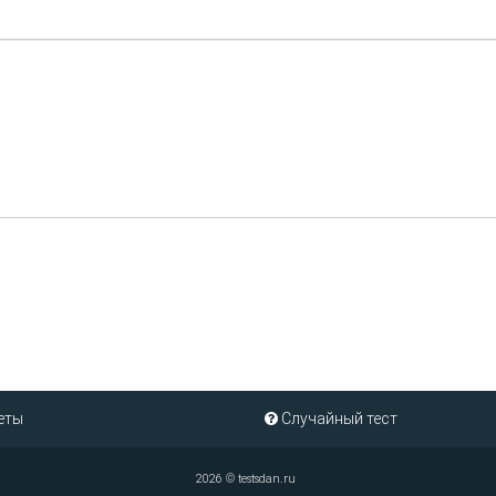
еты
Случайный тест
2026 ©
testsdan.ru