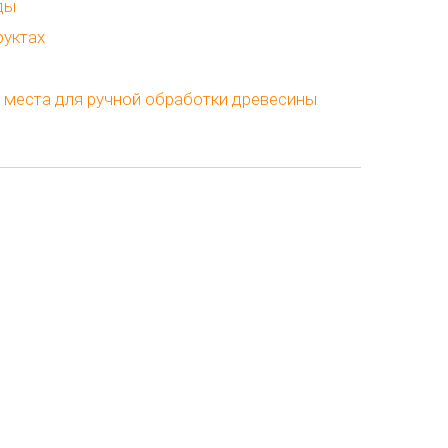
ды
руктах
места для ручной обработки древесины