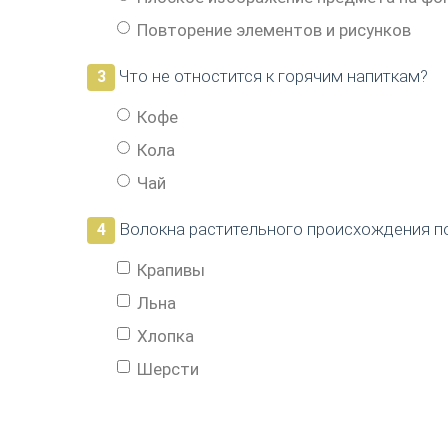
Повторение элементов и рисунков
Что не отностится к горячим напиткам?
3
Кофе
Кола
Чай
Волокна растительного происхождения по
4
Крапивы
Льна
Хлопка
Шерсти