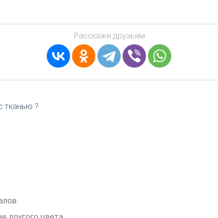
Расскажи друзьям
с тканью ?
алов
е другого цвета