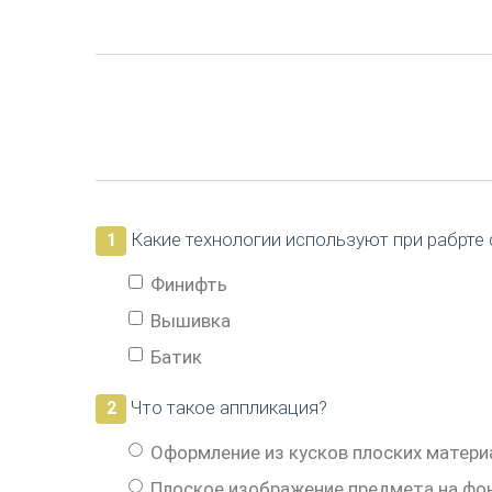
Какие технологии используют при рабрте 
1
Финифть
Вышивка
Батик
Что такое аппликация?
2
Оформление из кусков плоских матери
Плоское изображение предмета на фон