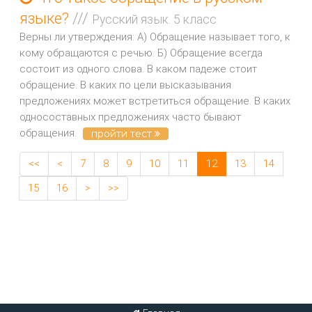
языке?
///
Русский язык. 5 класс
Верны ли утверждения: А) Обращение называет того, к
кому обращаются с речью. Б) Обращение всегда
состоит из одного слова. В каком падеже стоит
обращение. В каких по цели высказывания
предложениях может встретиться обращение. В каких
односоставных предложениях часто бывают
обращения.
пройти тест
<<
<
7
8
9
10
11
12
13
14
15
16
>
>>