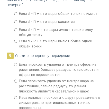
неверно?
Если d > R + r, то шары общих точек не имеют.
Если d = R + r, то шары касаются.
Если d = R — r, то шары имеют только одну
общую точку.
Если d < R + r, то шары имеют более одной
общей точки.
9
Укажите неверное утверждение
Если плоскость удалена от центра сферы на
расстояние, большее радиуса, то плоскость и
сферы не пересекаются.
Если плоскость удалена от центра шара на
расстояние, равное радиусу, то данная
плоскость является касательной к шару.
Касательные плоскости к шару, проведенные в
диаметраль­но противоположных точках,
параллельны.